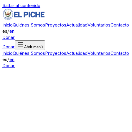
Saltar al contenido
Inicio
Quiénes Somos
Proyectos
Actualidad
Voluntarios
Contacto
es
/
en
Donar
Donar
Abrir menú
Inicio
Quiénes Somos
Proyectos
Actualidad
Voluntarios
Contacto
es
/
en
Donar