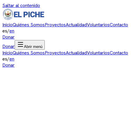
Saltar al contenido
Inicio
Quiénes Somos
Proyectos
Actualidad
Voluntarios
Contacto
es
/
en
Donar
Donar
Abrir menú
Inicio
Quiénes Somos
Proyectos
Actualidad
Voluntarios
Contacto
es
/
en
Donar