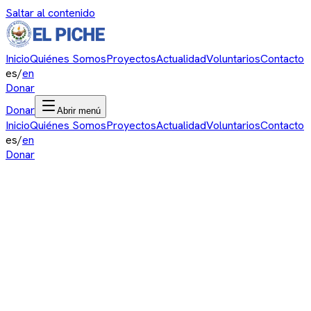
Saltar al contenido
Inicio
Quiénes Somos
Proyectos
Actualidad
Voluntarios
Contacto
es
/
en
Donar
Donar
Abrir menú
Inicio
Quiénes Somos
Proyectos
Actualidad
Voluntarios
Contacto
es
/
en
Donar