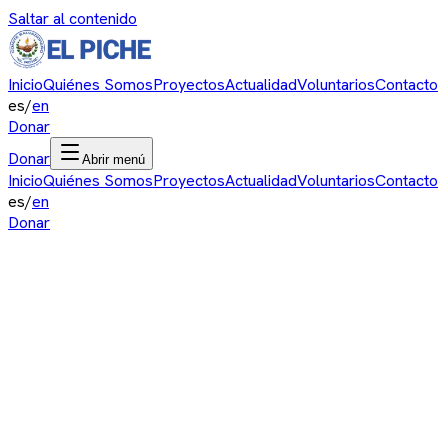
Saltar al contenido
Inicio
Quiénes Somos
Proyectos
Actualidad
Voluntarios
Contacto
es
/
en
Donar
Donar
Abrir menú
Inicio
Quiénes Somos
Proyectos
Actualidad
Voluntarios
Contacto
es
/
en
Donar