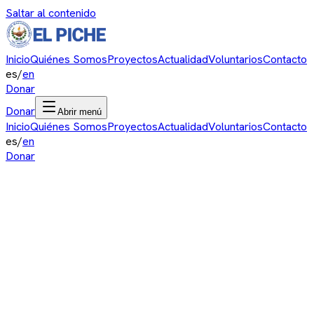
Saltar al contenido
Inicio
Quiénes Somos
Proyectos
Actualidad
Voluntarios
Contacto
es
/
en
Donar
Donar
Abrir menú
Inicio
Quiénes Somos
Proyectos
Actualidad
Voluntarios
Contacto
es
/
en
Donar