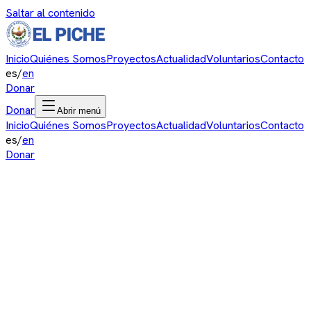
Saltar al contenido
Inicio
Quiénes Somos
Proyectos
Actualidad
Voluntarios
Contacto
es
/
en
Donar
Donar
Abrir menú
Inicio
Quiénes Somos
Proyectos
Actualidad
Voluntarios
Contacto
es
/
en
Donar