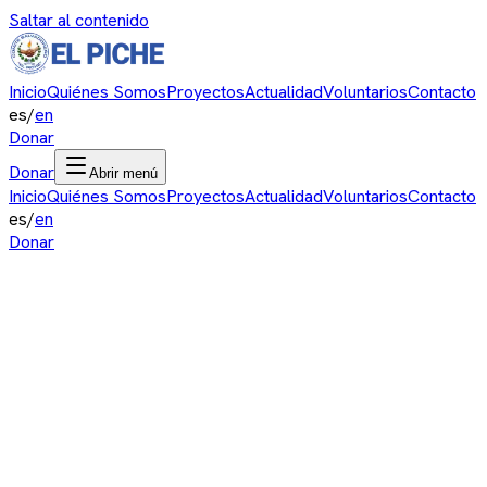
Saltar al contenido
Inicio
Quiénes Somos
Proyectos
Actualidad
Voluntarios
Contacto
es
/
en
Donar
Donar
Abrir menú
Inicio
Quiénes Somos
Proyectos
Actualidad
Voluntarios
Contacto
es
/
en
Donar