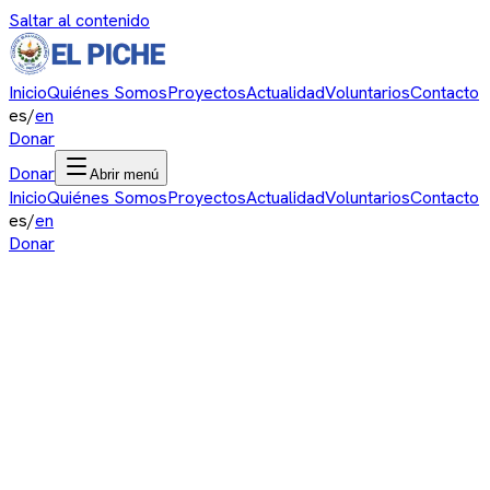
Saltar al contenido
Inicio
Quiénes Somos
Proyectos
Actualidad
Voluntarios
Contacto
es
/
en
Donar
Donar
Abrir menú
Inicio
Quiénes Somos
Proyectos
Actualidad
Voluntarios
Contacto
es
/
en
Donar