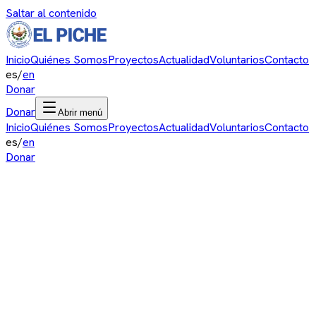
Saltar al contenido
Inicio
Quiénes Somos
Proyectos
Actualidad
Voluntarios
Contacto
es
/
en
Donar
Donar
Abrir menú
Inicio
Quiénes Somos
Proyectos
Actualidad
Voluntarios
Contacto
es
/
en
Donar