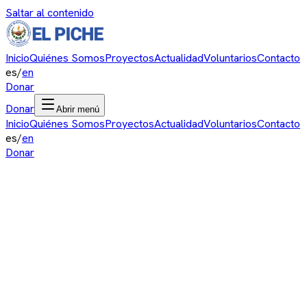
Saltar al contenido
Inicio
Quiénes Somos
Proyectos
Actualidad
Voluntarios
Contacto
es
/
en
Donar
Donar
Abrir menú
Inicio
Quiénes Somos
Proyectos
Actualidad
Voluntarios
Contacto
es
/
en
Donar