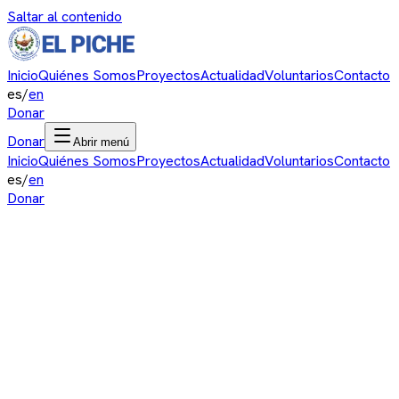
Saltar al contenido
Inicio
Quiénes Somos
Proyectos
Actualidad
Voluntarios
Contacto
es
/
en
Donar
Donar
Abrir menú
Inicio
Quiénes Somos
Proyectos
Actualidad
Voluntarios
Contacto
es
/
en
Donar