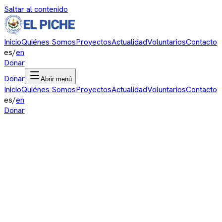
Saltar al contenido
Inicio
Quiénes Somos
Proyectos
Actualidad
Voluntarios
Contacto
es
/
en
Donar
Donar
Abrir menú
Inicio
Quiénes Somos
Proyectos
Actualidad
Voluntarios
Contacto
es
/
en
Donar