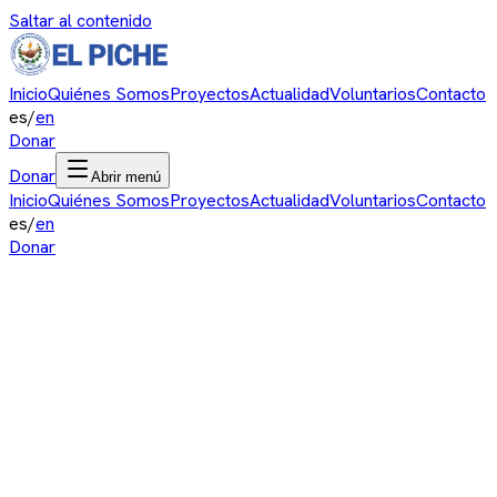
Saltar al contenido
Inicio
Quiénes Somos
Proyectos
Actualidad
Voluntarios
Contacto
es
/
en
Donar
Donar
Abrir menú
Inicio
Quiénes Somos
Proyectos
Actualidad
Voluntarios
Contacto
es
/
en
Donar