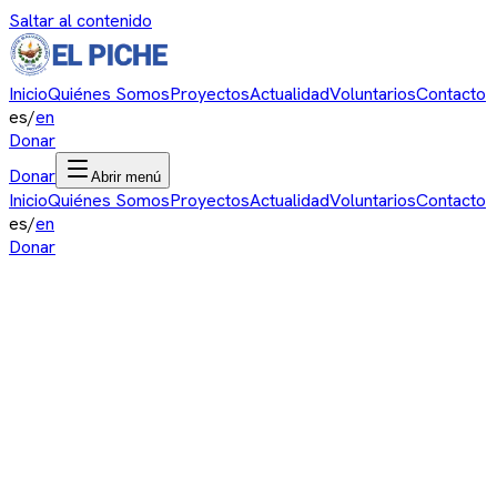
Saltar al contenido
Inicio
Quiénes Somos
Proyectos
Actualidad
Voluntarios
Contacto
es
/
en
Donar
Donar
Abrir menú
Inicio
Quiénes Somos
Proyectos
Actualidad
Voluntarios
Contacto
es
/
en
Donar