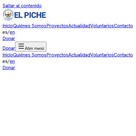
Saltar al contenido
Inicio
Quiénes Somos
Proyectos
Actualidad
Voluntarios
Contacto
es
/
en
Donar
Donar
Abrir menú
Inicio
Quiénes Somos
Proyectos
Actualidad
Voluntarios
Contacto
es
/
en
Donar