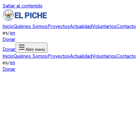
Saltar al contenido
Inicio
Quiénes Somos
Proyectos
Actualidad
Voluntarios
Contacto
es
/
en
Donar
Donar
Abrir menú
Inicio
Quiénes Somos
Proyectos
Actualidad
Voluntarios
Contacto
es
/
en
Donar