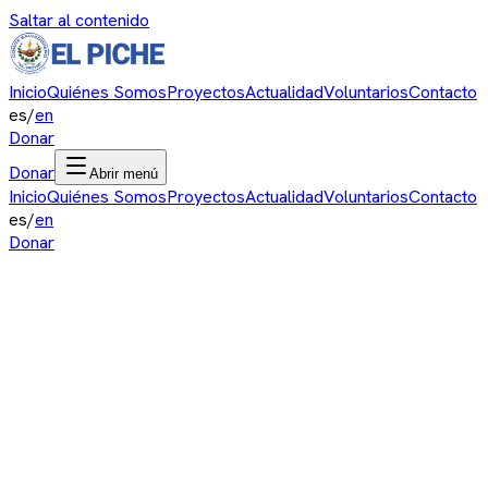
Saltar al contenido
Inicio
Quiénes Somos
Proyectos
Actualidad
Voluntarios
Contacto
es
/
en
Donar
Donar
Abrir menú
Inicio
Quiénes Somos
Proyectos
Actualidad
Voluntarios
Contacto
es
/
en
Donar