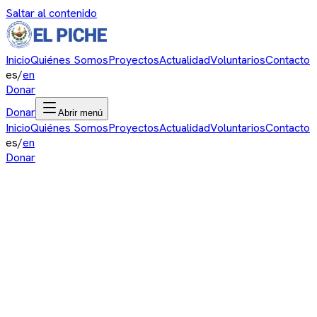
Saltar al contenido
Inicio
Quiénes Somos
Proyectos
Actualidad
Voluntarios
Contacto
es
/
en
Donar
Donar
Abrir menú
Inicio
Quiénes Somos
Proyectos
Actualidad
Voluntarios
Contacto
es
/
en
Donar