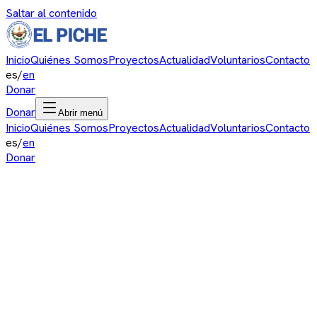
Saltar al contenido
Inicio
Quiénes Somos
Proyectos
Actualidad
Voluntarios
Contacto
es
/
en
Donar
Donar
Abrir menú
Inicio
Quiénes Somos
Proyectos
Actualidad
Voluntarios
Contacto
es
/
en
Donar