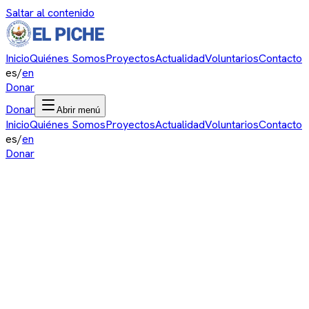
Saltar al contenido
Inicio
Quiénes Somos
Proyectos
Actualidad
Voluntarios
Contacto
es
/
en
Donar
Donar
Abrir menú
Inicio
Quiénes Somos
Proyectos
Actualidad
Voluntarios
Contacto
es
/
en
Donar