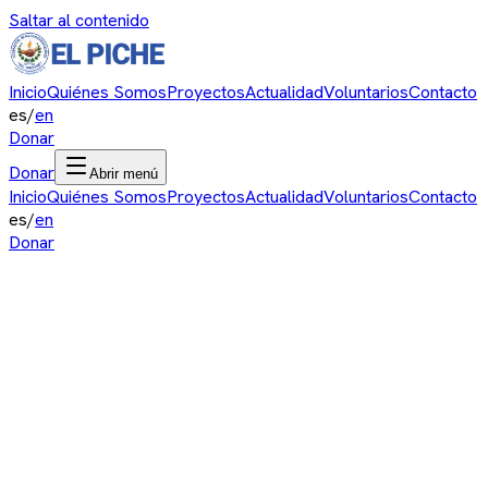
Saltar al contenido
Inicio
Quiénes Somos
Proyectos
Actualidad
Voluntarios
Contacto
es
/
en
Donar
Donar
Abrir menú
Inicio
Quiénes Somos
Proyectos
Actualidad
Voluntarios
Contacto
es
/
en
Donar