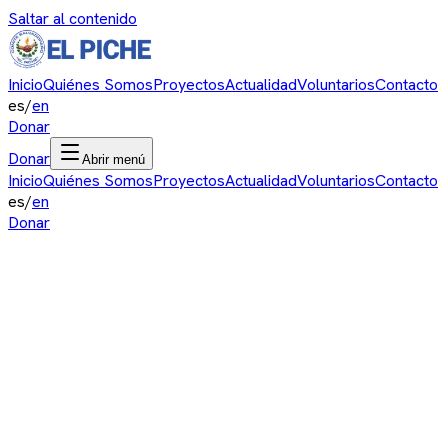
Saltar al contenido
Inicio
Quiénes Somos
Proyectos
Actualidad
Voluntarios
Contacto
es
/
en
Donar
Donar
Abrir menú
Inicio
Quiénes Somos
Proyectos
Actualidad
Voluntarios
Contacto
es
/
en
Donar