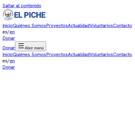
Saltar al contenido
Inicio
Quiénes Somos
Proyectos
Actualidad
Voluntarios
Contacto
es
/
en
Donar
Donar
Abrir menú
Inicio
Quiénes Somos
Proyectos
Actualidad
Voluntarios
Contacto
es
/
en
Donar