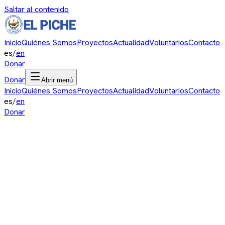
Saltar al contenido
Inicio
Quiénes Somos
Proyectos
Actualidad
Voluntarios
Contacto
es
/
en
Donar
Donar
Abrir menú
Inicio
Quiénes Somos
Proyectos
Actualidad
Voluntarios
Contacto
es
/
en
Donar