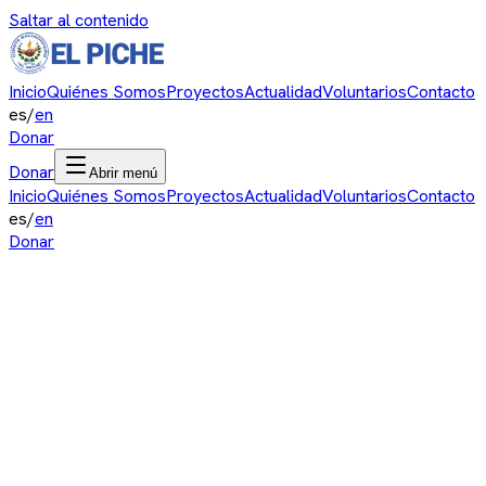
Saltar al contenido
Inicio
Quiénes Somos
Proyectos
Actualidad
Voluntarios
Contacto
es
/
en
Donar
Donar
Abrir menú
Inicio
Quiénes Somos
Proyectos
Actualidad
Voluntarios
Contacto
es
/
en
Donar