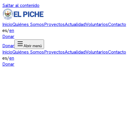
Saltar al contenido
Inicio
Quiénes Somos
Proyectos
Actualidad
Voluntarios
Contacto
es
/
en
Donar
Donar
Abrir menú
Inicio
Quiénes Somos
Proyectos
Actualidad
Voluntarios
Contacto
es
/
en
Donar