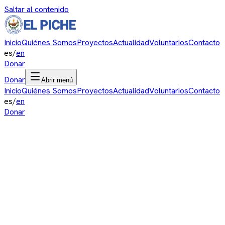
Saltar al contenido
Inicio
Quiénes Somos
Proyectos
Actualidad
Voluntarios
Contacto
es
/
en
Donar
Donar
Abrir menú
Inicio
Quiénes Somos
Proyectos
Actualidad
Voluntarios
Contacto
es
/
en
Donar