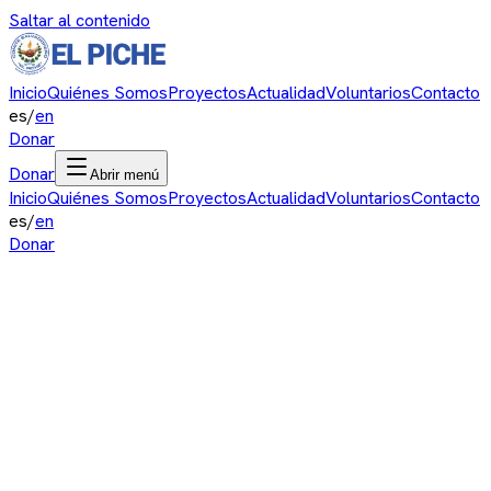
Saltar al contenido
Inicio
Quiénes Somos
Proyectos
Actualidad
Voluntarios
Contacto
es
/
en
Donar
Donar
Abrir menú
Inicio
Quiénes Somos
Proyectos
Actualidad
Voluntarios
Contacto
es
/
en
Donar