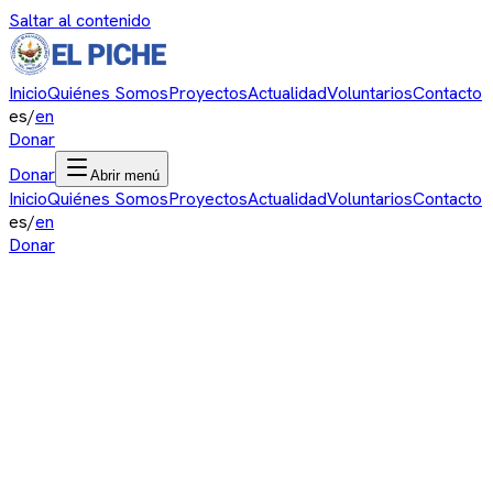
Saltar al contenido
Inicio
Quiénes Somos
Proyectos
Actualidad
Voluntarios
Contacto
es
/
en
Donar
Donar
Abrir menú
Inicio
Quiénes Somos
Proyectos
Actualidad
Voluntarios
Contacto
es
/
en
Donar