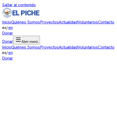
Saltar al contenido
Inicio
Quiénes Somos
Proyectos
Actualidad
Voluntarios
Contacto
es
/
en
Donar
Donar
Abrir menú
Inicio
Quiénes Somos
Proyectos
Actualidad
Voluntarios
Contacto
es
/
en
Donar